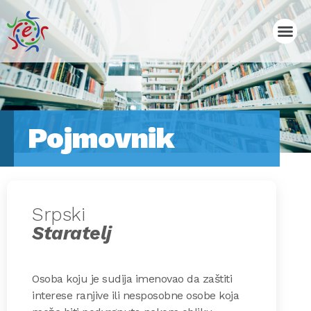
Pojmovnik
Srpski
Staratelj
Osoba koju je sudija imenovao da zaštiti
interese ranjive ili nesposobne osobe koja