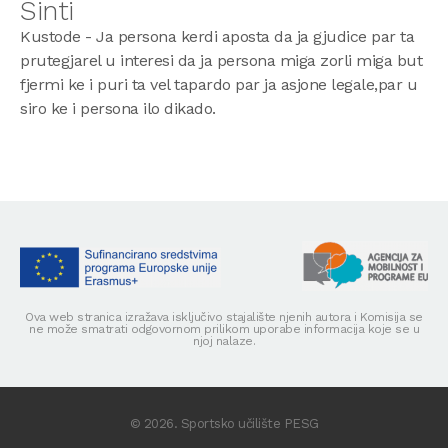
Sinti
Kustode - Ja persona kerdi aposta da ja gjudice par ta
prutegjarel u interesi da ja persona miga zorli miga but
fjermi ke i puri ta vel tapardo par ja asjone legale,par u
siro ke i persona ilo dikado.
Ova web stranica izražava isključivo stajalište njenih autora i Komisija se
ne može smatrati odgovornom prilikom uporabe informacija koje se u
njoj nalaze.
© 2026. Sportsko učilište PESG