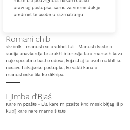
može biti podvrgnuta nekom obliku
pravnog postupka, samo za vreme dok je
predmet te osobe u razmatranju
Romani chib
skrbnik - manush so arakhol tut - Manush kaste o
sudija anavkerdja te arakhi interesija taro manush kova
naje sposobno basho odova, koja shaj te ovol mukhli ko
nesavo hakajseko postupko, ko vakti kana e
manusheske lila ko dikhipa.
Ljimba d'Bjaš
Kare m pzašte - Ela kare m pzašte knd mesk bitjag ili p
kupij kare nare mame š tate