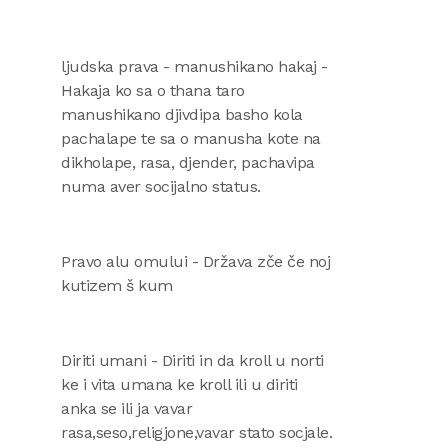
ljudska prava - manushikano hakaj -
Hakaja ko sa o thana taro
manushikano djivdipa basho kola
pachalape te sa o manusha kote na
dikholape, rasa, djender, pachavipa
numa aver socijalno status.
Pravo alu omului - Država zče če noj
kutizem š kum
Diriti umani - Diriti in da kroll u norti
ke i vita umana ke kroll ili u diriti
anka se ili ja vavar
rasa,seso,religjone,vavar stato socjale.